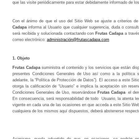
que las visite periódicamente para estar debidamente informado de lo
Con el ánimo de que el uso del Sitio Web se ajuste a criterios de t
Cadapa
informa al Usuario que cualquier sugerencia, duda o consul
será recibida y solucionada contactando con
Frutas Cadapa
a través
correo electrónico:
administración@frutascadapa.com
1.
Objeto
Frutas Cadapa
suministra el contenido y los servicios que están disp
presentes Condiciones Generales de Uso así como a la política s
adelante, la “Política de Protección de Datos”). El acceso a este Siti
otorga la calificación de “Usuario” e implica la aceptación sin res
Condiciones Generales de Uso, reservándose
Frutas Cadapa
el dere
En consecuencia, será responsabilidad de todo Usuario, la atenta l
vigente en cada una de las ocasiones en que acceda a este Sitio Web,
cualquiera de los mismos aquí dispuestos, deberá abstenerse respecto
Asimismo, queda advertido de que, en ocasiones, se podrán esta