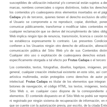
susceptibles de utilización industrial y/o comercial están sujetos a d
marcas, nombres comerciales o signos distintivos, todos los derechos 
los contenidos y/o cualesquiera otros elementos insertados en el pá
Cadapa
y/o de terceros, quienes tienen el derecho exclusivo de utiliz
el Usuario se compromete a no reproducir, copiar, distribuir, pone
comunicar públicamente, transformar o modificar tales contenido
cualquier reclamación que se derive del incumplimiento de tales obli
Web implica ningún tipo de renuncia, transmisión, licencia o cesión to
se establezca expresamente lo contrario. Las presentes Condic
confieren a los Usuarios ningún otro derecho de utilización, alteració
comunicación pública del Sitio Web y/o de sus Contenidos distin
Cualquier otro uso o explotación de cualesquiera derechos estará 
específicamente otorgada a tal efecto por
Frutas Cadapa
o el tercero 
Los contenidos, textos, fotografías, diseños, logotipos, imágenes, p
general, cualquier creación intelectual existente en este sitio, así co
artística multimedia, están protegidos como derechos de autor po
intelectual.
Frutas Cadapa
es titular de los elementos que integran 
botones de navegación, el código HTML, los textos, imágenes, textura
Sitio Web o, en cualquier caso dispone de la correspondiente au
elementos. El contenido dispuesto en el Sitio Web no podrá ser reprodu
ni registrado por ningún sistema de recuperación de información, en
que se cuente con la autorización previa, por escrito, de la citada Enti